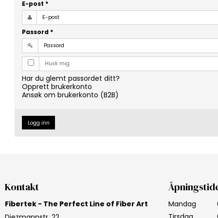
E-post
*
Passord
*
Husk mig
Har du glemt passordet ditt?
Opprett brukerkonto
Ansøk om brukerkonto (B2B)
Logg inn
Kontakt
Åpningstid
Fibertek - The Perfect Line of Fiber Art
Mandag
Tirsdag
Diezmannstr. 22