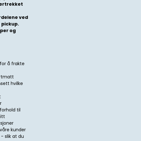
ertrekket
ordelene ved
 pickup.
aper og
for å frakte
ortmatt
nsett hvilke
t
r
orhold til
itt
ksjoner
 våre kunder
- slik at du