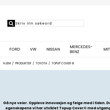
MERCEDES-
FORD
VW
NISSAN
MIT
BENZ
HJEM
/
PRODUKTER
/
TOYOTA
/
TOPUP COVER ©
Gå nye veier. Oppleve innovasjon og følge med i tiden. D
egenskapene vi har utviklet Topup Cover© med utgang