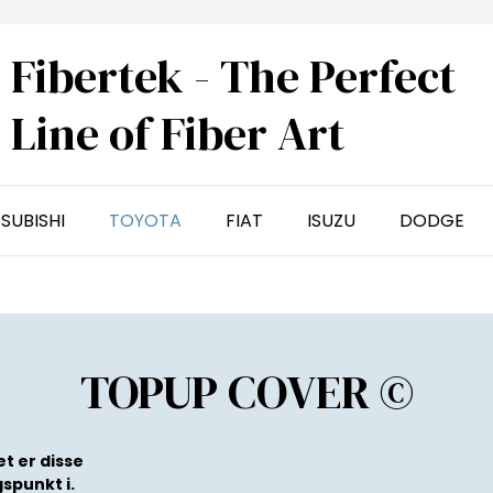
Fibertek - The Perfect
Line of Fiber Art
SUBISHI
TOYOTA
FIAT
ISUZU
DODGE
TOPUP COVER ©
et er disse
spunkt i.