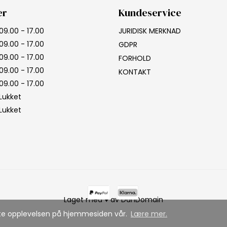
er
Kundeservice
09.00 - 17.00
JURIDISK MERKNAD
09.00 - 17.00
GDPR
09.00 - 17.00
FORHOLD
09.00 - 17.00
KONTAKT
09.00 - 17.00
Lukket
Lukket
Laget med ♥ av DanDomain
este opplevelsen på hjemmesiden vår.
Lære mer.