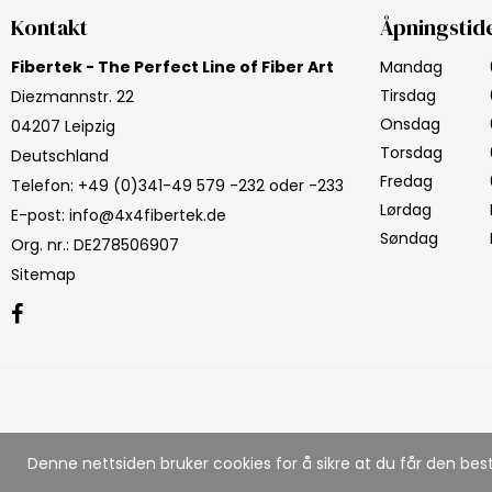
Kontakt
Åpningstid
Fibertek - The Perfect Line of Fiber Art
Mandag
Tirsdag
Diezmannstr. 22
Onsdag
04207 Leipzig
Torsdag
Deutschland
Fredag
Telefon
:
+49 (0)341-49 579 -232 oder -233
Lørdag
E-post
:
info@4x4fibertek.de
Søndag
Org. nr.
:
DE278506907
Sitemap
Denne nettsiden bruker cookies for å sikre at du får den b