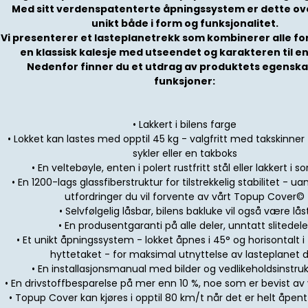
Med sitt verdenspatenterte åpningssystem er dette ov
unikt både i form og funksjonalitet.
Vi presenterer et lasteplanetrekk som kombinerer alle f
en klassisk kalesje med utseendet og karakteren til en
Nedenfor finner du et utdrag av produktets egensk
funksjoner:
• Lakkert i bilens farge
• Lokket kan lastes med opptil 45 kg - valgfritt med takskinner 
sykler eller en takboks
• En veltebøyle, enten i polert rustfritt stål eller lakkert i s
• En 1200-lags glassfiberstruktur for tilstrekkelig stabilitet - ua
utfordringer du vil forvente av vårt Topup Cover©
• Selvfølgelig låsbar, bilens bakluke vil også være lås
• En produsentgaranti på alle deler, unntatt slitedele
• Et unikt åpningssystem - lokket åpnes i 45° og horisontalt i f
hyttetaket - for maksimal utnyttelse av lasteplanet d
• En installasjonsmanual med bilder og vedlikeholdsinstru
• En drivstoffbesparelse på mer enn 10 %, noe som er bevist av
• Topup Cover kan kjøres i opptil 80 km/t når det er helt åpent 