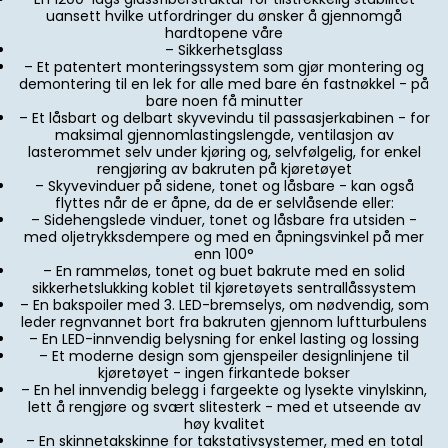
uansett hvilke utfordringer du ønsker å gjennomgå
hardtopene våre
– Sikkerhetsglass
– Et patentert monteringssystem som gjør montering og
demontering til en lek for alle med bare én fastnøkkel - på
bare noen få minutter
– Et låsbart og delbart skyvevindu til passasjerkabinen - for
maksimal gjennomlastingslengde, ventilasjon av
lasterommet selv under kjøring og, selvfølgelig, for enkel
rengjøring av bakruten på kjøretøyet
– Skyvevinduer på sidene, tonet og låsbare - kan også
flyttes når de er åpne, da de er selvlåsende eller:
– Sidehengslede vinduer, tonet og låsbare fra utsiden -
med oljetrykksdempere og med en åpningsvinkel på mer
enn 100°
– En rammeløs, tonet og buet bakrute med en solid
sikkerhetslukking koblet til kjøretøyets sentrallåssystem
– En bakspoiler med 3. LED-bremselys, om nødvendig, som
leder regnvannet bort fra bakruten gjennom luftturbulens
– En LED-innvendig belysning for enkel lasting og lossing
– Et moderne design som gjenspeiler designlinjene til
kjøretøyet - ingen firkantede bokser
– En hel innvendig belegg i fargeekte og lysekte vinylskinn,
lett å rengjøre og svært slitesterk - med et utseende av
høy kvalitet
– En skinnetakskinne for takstativsystemer, med en total