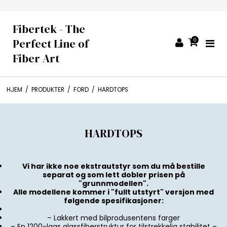
Fibertek - The
Perfect Line of
0
Fiber Art
HJEM
/
PRODUKTER
/
FORD
/
HARDTOPS
HARDTOPS
Vi har ikke noe ekstrautstyr som du må bestille
separat og som lett dobler prisen på
"grunnmodellen".
Alle modellene kommer i "fullt utstyrt" versjon med
følgende spesifikasjoner:
– Lakkert med bilprodusentens farger
– En 1200-lags glassfiberstruktur for tilstrekkelig stabilitet –