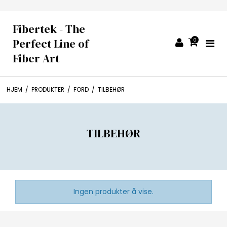
Fibertek - The
Perfect Line of
0
Fiber Art
HJEM
/
PRODUKTER
/
FORD
/
TILBEHØR
TILBEHØR
Ingen produkter å vise.