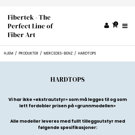
Fibertek - The
Perfect Line of
0
Fiber Art
HJEM
/
PRODUKTER
/
MERCEDES-BENZ
/
HARDTOPS
HARDTOPS
Vi har ikke «ekstrautstyr» som må legges til og som
lett fordobler prisen på «grunnmodellen»
Alle modeller leveres med fullt tilleggsutstyr med
følgende spesifikasjoner: