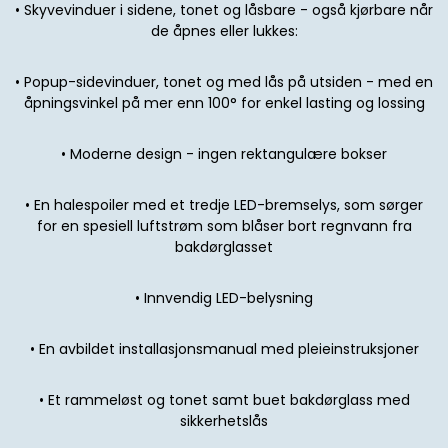
•
Skyvevinduer i sidene, tonet og låsbare - også kjørbare når
de åpnes eller lukkes:
•
Popup-sidevinduer, tonet og med lås på utsiden - med en
åpningsvinkel på mer enn 100° for enkel lasting og lossing
•
Moderne design - ingen rektangulære bokser
•
En halespoiler med et tredje LED-bremselys, som sørger
for en spesiell luftstrøm som blåser bort regnvann fra
bakdørglasset
•
Innvendig LED-belysning
•
En avbildet installasjonsmanual med pleieinstruksjoner
•
Et rammeløst og tonet samt buet bakdørglass med
sikkerhetslås