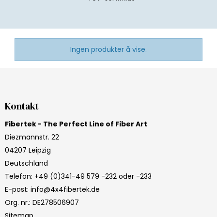
Ingen produkter å vise.
Kontakt
Fibertek - The Perfect Line of Fiber Art
Diezmannstr. 22
04207 Leipzig
Deutschland
Telefon
:
+49 (0)341-49 579 -232 oder -233
E-post
:
info@4x4fibertek.de
Org. nr.
:
DE278506907
Sitemap