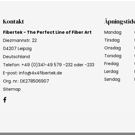
Kontakt
Åpningstid
Fibertek - The Perfect Line of Fiber Art
Mandag
Tirsdag
Diezmannstr. 22
Onsdag
04207 Leipzig
Torsdag
Deutschland
Fredag
Telefon
:
+49 (0)341-49 579 -232 oder -233
Lørdag
E-post
:
info@4x4fibertek.de
Søndag
Org. nr.
:
DE278506907
Sitemap